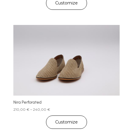
190,00 €
Customize
through
220,00 €
Nira Perforated
Price
210,00
€
–
240,00
€
range:
210,00 €
Customize
through
240,00 €