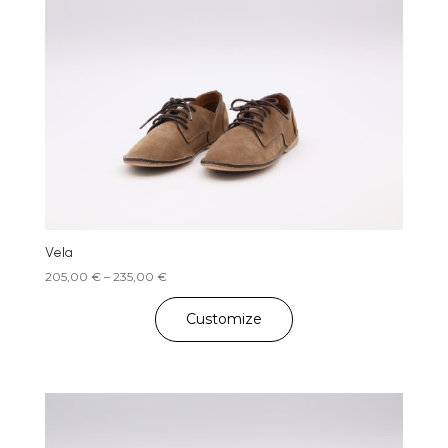
Vela
Price
205,00
€
–
235,00
€
range:
205,00 €
Customize
through
235,00 €