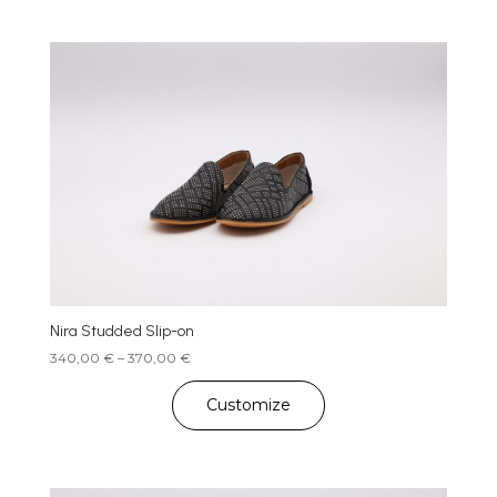
Nira Studded Slip-on
Price
340,00
€
–
370,00
€
range:
340,00 €
Customize
through
370,00 €