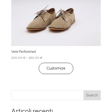
Vela Perforated
Price
220,00
€
–
250,00
€
range:
220,00 €
Customize
through
250,00 €
Search
Articoli recenti