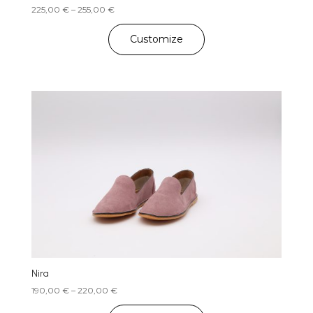
Price
225,00
€
–
255,00
€
range:
225,00 €
Customize
through
255,00 €
Nira
Price
190,00
€
–
220,00
€
range: