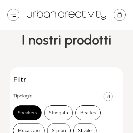
Home / Collezione / I nostri prodotti
I nostri prodotti
Filtri
Tipologie
Sneakers
Stringata
Beatles
Mocassino
Slip-on
Stivale