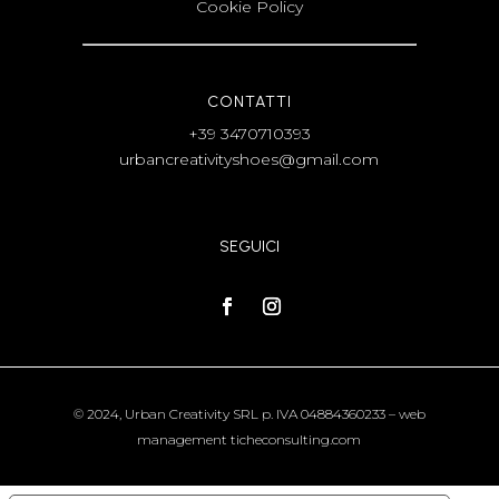
Cookie Policy
CONTATTI
+39 3470710393
urbancreativityshoes@gmail.com
SEGUICI
© 2024, Urban Creativity SRL p. IVA 04884360233 –
web
management ticheconsulting.com