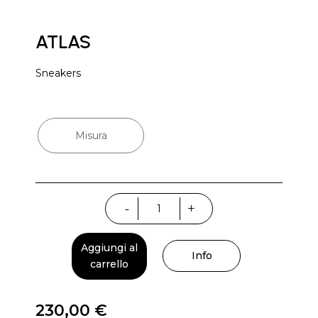
ATLAS
Sneakers
Misura
Atlas
-
+
quantità
Aggiungi al
Info
carrello
230,00
€