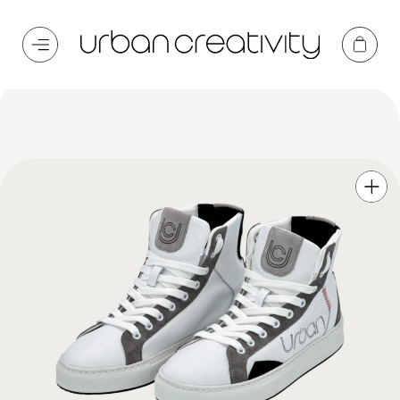
Home
/
Sneakers
/ Atlas