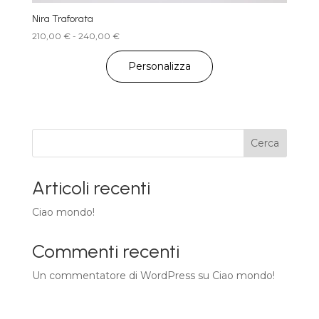
Nira Traforata
Fascia
210,00
€
-
240,00
€
di
prezzo:
Personalizza
da
210,00 €
a
240,00 €
Cerca
Articoli recenti
Ciao mondo!
Commenti recenti
Un commentatore di WordPress
su
Ciao mondo!