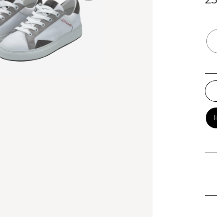
Nau
Me