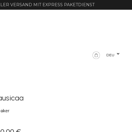
LER VERSAND MIT EXPRESS PAKETDIENST
DEU
ausicaa
aker
30,00
€