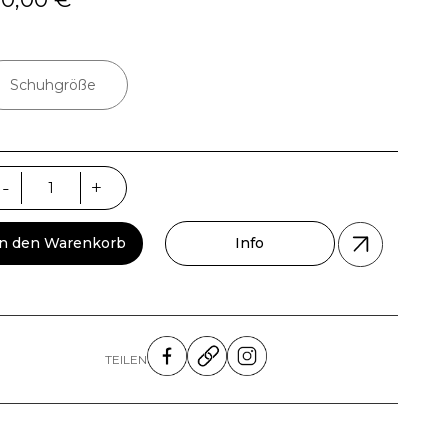
Schuhgröße
sicaa
-
+
nge
In den Warenkorb
Info
TEILEN