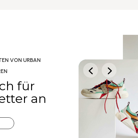
ITEN VON URBAN
REN
ch für
tter an