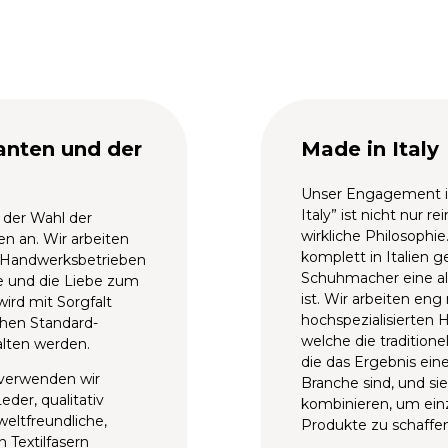
anten und der
Made in Italy
Unser Engagement i
Italy” ist nicht nur r
i der Wahl der
wirkliche Philosoph
en an. Wir arbeiten
komplett in Italien g
d Handwerksbetrieben
Schuhmacher eine al
 und die Liebe zum
ist. Wir arbeiten eng
 wird mit Sorgfalt
hochspezialisierte
ohen Standard-
welche die traditione
lten werden.
die das Ergebnis eine
 verwenden wir
Branche sind, und si
eder, qualitativ
kombinieren, um einz
eltfreundliche,
Produkte zu schaffe
n Textilfasern